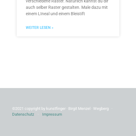
verschiedene Raster. Natürlich kannst du dir
auch selber Raster gestalten. Male dazu mit
einem LIneal und einem Bleistift
WEITER LESEN »
©2021 copyright by kunstfinger · Birgit Menzel · Wegberg ·
Datenschutz
·
Impressum