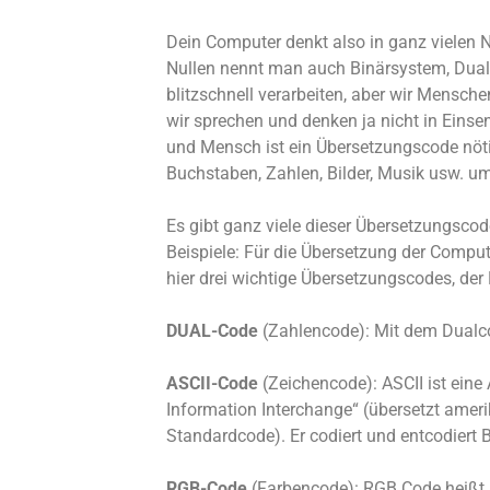
Dein Computer denkt also in ganz vielen 
Nullen nennt man auch Binärsystem, Dual
blitzschnell verarbeiten, aber wir Mensch
wir sprechen und denken ja nicht in Eins
und Mensch ist ein Übersetzungscode nöti
Buchstaben, Zahlen, Bilder, Musik usw. 
Es gibt ganz viele dieser Übersetzungsco
Beispiele: Für die Übersetzung der Comput
hier drei wichtige Übersetzungscodes, der
DUAL-Code
(Zahlencode): Mit dem Dualco
ASCII-Code
(Zeichencode): ASCII ist ein
Information Interchange“ (übersetzt amer
Standardcode). Er codiert und entcodiert
RGB-Code
(Farbencode): RGB Code heißt R