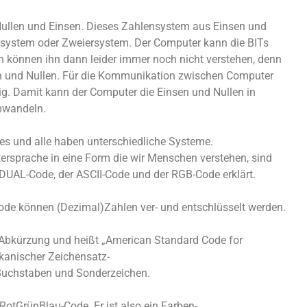
Nullen und Einsen. Dieses Zahlensystem aus Einsen und
system oder Zweiersystem. Der Computer kann die BITs
en können ihn dann leider immer noch nicht verstehen, denn
en und Nullen. Für die Kommunikation zwischen Computer
g. Damit kann der Computer die Einsen und Nullen in
umwandeln.
des und alle haben unterschiedliche Systeme.
ersprache in eine Form die wir Menschen verstehen, sind
 DUAL-Code, der ASCII-Code und der RGB-Code erklärt.
de können (Dezimal)Zahlen ver- und entschlüsselt werden.
e Abkürzung und heißt „American Standard Code for
ikanischer Zeichensatz-
 Buchstaben und Sonderzeichen.
otGrünBlau-Code. Er ist also ein Farben-