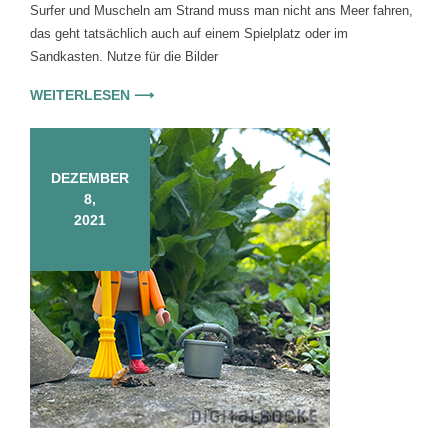
Surfer und Muscheln am Strand muss man nicht ans Meer fahren,
das geht tatsächlich auch auf einem Spielplatz oder im
Sandkasten. Nutze für die Bilder
WEITERLESEN ⟶
DEZEMBER
8,
2021