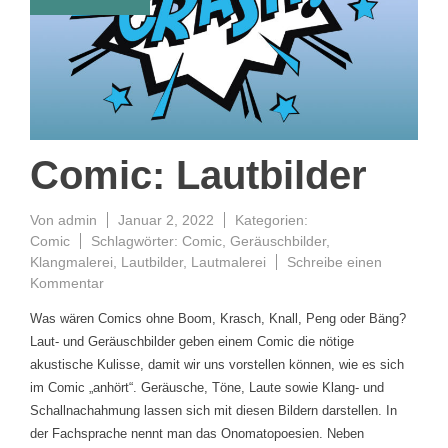
Comic: Lautbilder
Von
admin
Januar 2, 2022
Kategorien:
Comic
Schlagwörter:
Comic
,
Geräuschbilder
,
Klangmalerei
,
Lautbilder
,
Lautmalerei
Schreibe einen
Kommentar
Was wären Comics ohne Boom, Krasch, Knall, Peng oder Bäng?
Laut- und Geräuschbilder geben einem Comic die nötige
akustische Kulisse, damit wir uns vorstellen können, wie es sich
im Comic „anhört“. Geräusche, Töne, Laute sowie Klang- und
Schallnachahmung lassen sich mit diesen Bildern darstellen. In
der Fachsprache nennt man das Onomatopoesien. Neben